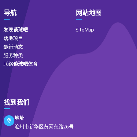
导航
网站地图
发现
谈球吧
SiteMap
落地项目
最新动态
服务种类
联络
谈球吧体育
找到我们
地址
沧州市新华区黄河东路26号