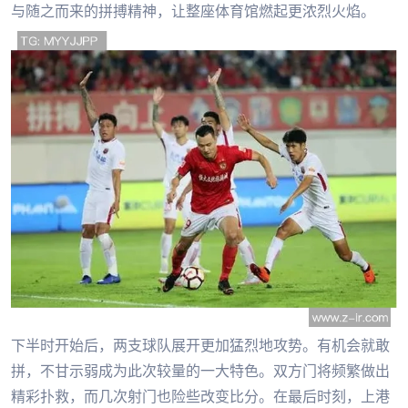
与随之而来的拼搏精神，让整座体育馆燃起更浓烈火焰。
下半时开始后，两支球队展开更加猛烈地攻势。有机会就敢
拼，不甘示弱成为此次较量的一大特色。双方门将频繁做出
精彩扑救，而几次射门也险些改变比分。在最后时刻，上港