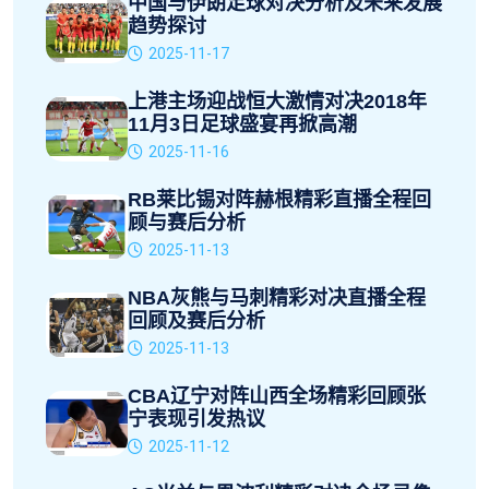
中国与伊朗足球对决分析及未来发展
趋势探讨
2025-11-17
上港主场迎战恒大激情对决2018年
11月3日足球盛宴再掀高潮
2025-11-16
RB莱比锡对阵赫根精彩直播全程回
顾与赛后分析
2025-11-13
NBA灰熊与马刺精彩对决直播全程
回顾及赛后分析
2025-11-13
CBA辽宁对阵山西全场精彩回顾张
宁表现引发热议
2025-11-12