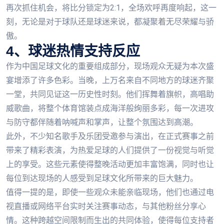
再次抓住机会，将比分锁定为2:1，全场欢呼再度响起，这一
刻，无论是对于球队还是球迷来说，都凝聚着无尽荣耀与骄
傲。
4、球迷热情支持反应
作为中国足球文化的重要组成部分，现场观众无疑为本次盛
宴增添了许多色彩。当晚，上万名来自不同地方的球迷齐聚
一堂，共同见证这一历史性时刻。他们挥舞着旗帜，高唱助
威歌曲，将整个体育馆装点成海洋般绚丽多彩，每一次进攻
与防守都伴随着呐喊声和掌声，让整个氛围达到高潮。
此外，不少知名歌手及乐团受邀参与演出，在正式赛事之前
带来了精彩表演，为热爱足球的人们提供了一份视觉与听觉
上的享受。这些元素使得整晚活动更加丰富饱满，同时也让
每位到达现场的人感受到足球文化所带来的巨大魅力。
值得一提的是，即使一些观众未能亲临现场，他们也通过电
视直播或网络平台实时关注赛事动态，与其他粉丝分享心
情。这种跨越空间限制而生出的共同体验，使得每位支持者