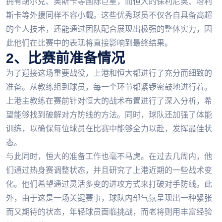
拥有胡尔克、奥斯卡等国际巨星，而恒大的保利尼奥、塔利
斯卡等外援同样不容小觑。这些优秀球员不仅各自具备高超
的个人技术，还能通过团队配合展现出极强的整体实力，因
此他们在比赛中的表现将直接影响到最终结果。
2、比赛前准备情况
为了迎接这场重要战役，上港和恒大都进行了充分而细致的
准备。从教练组到球员，每一个环节都紧锣密鼓地进行着。
上港主教练在赛前针对恒大的战术布置进行了深入分析，希
望能够找到破解对方防线的方法。同时，球队还加强了体能
训练，以确保每位球员在比赛中能够全力以赴，发挥最佳状
态。
与此同时，恒大的准备工作也毫不马虎。在过去几周内，他
们通过热身赛调整状态，并且研究了上港近期的一些战术变
化。他们希望通过灵活多变的进攻方式来打破对手防线。此
外，由于这是一场关键赛事，球队内部气氛呈现出一种紧张
而又期待的状态，年轻球员面临挑战，而老将则用丰富经验