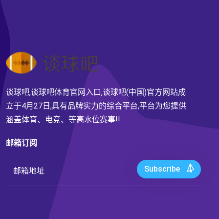
谈球吧,谈球吧体育官网入口,谈球吧(中国)官方网站成
立于4月27日,具有品牌实力的综合平台,平台为您提供
涵盖体育、电竞、等高水位赛事!!
邮箱订阅
Subscribe