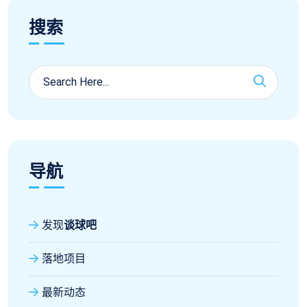
搜索
导航
发现
谈球吧
落地项目
最新动态